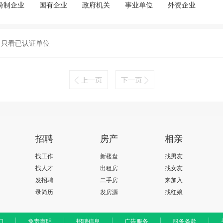
份制企业
国有企业
政府机关
事业单位
外资企业
只看已认证单位
招聘
房产
相亲
找工作
新楼盘
找男友
找人才
出租房
找女友
发招聘
二手房
来加入
录简历
发房源
找红娘
们
免责声明
招聘信息
广告服务
服务条款