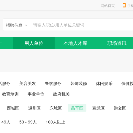
网站首页
手
招聘信息
作
用人单位
本地人才库
职场资讯
活服务
美容美发
餐饮服务
装饰装修
休闲娱乐
保健
教育培训
事业单位
政府机关
西城区
通州区
东城区
昌平区
宣武区
崇文区
- 49人
50 - 99人
100人以上