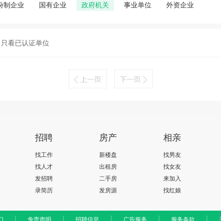
份制企业
国有企业
政府机关
事业单位
外资企业
只看已认证单位
招聘
房产
相亲
找工作
新楼盘
找男友
找人才
出租房
找女友
发招聘
二手房
来加入
录简历
发房源
找红娘
们
免责声明
招聘信息
广告服务
服务条款