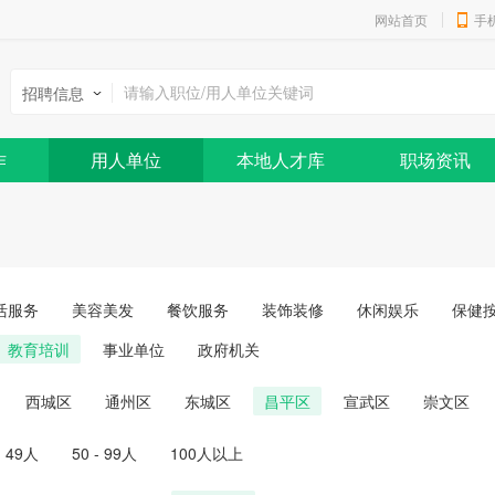
网站首页
手
招聘信息
作
用人单位
本地人才库
职场资讯
活服务
美容美发
餐饮服务
装饰装修
休闲娱乐
保健
教育培训
事业单位
政府机关
西城区
通州区
东城区
昌平区
宣武区
崇文区
- 49人
50 - 99人
100人以上