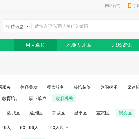
网站首页
手
招聘信息
作
用人单位
本地人才库
职场资讯
活服务
美容美发
餐饮服务
装饰装修
休闲娱乐
保健
教育培训
事业单位
政府机关
西城区
通州区
东城区
昌平区
宣武区
崇文区
- 49人
50 - 99人
100人以上