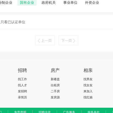
份制企业
国有企业
政府机关
事业单位
外资企业
只看已认证单位
招聘
房产
相亲
找工作
新楼盘
找男友
找人才
出租房
找女友
发招聘
二手房
来加入
录简历
发房源
找红娘
们
免责声明
招聘信息
广告服务
服务条款