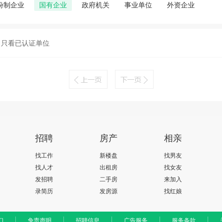
份制企业
国有企业
政府机关
事业单位
外资企业
只看已认证单位
招聘
房产
相亲
找工作
新楼盘
找男友
找人才
出租房
找女友
发招聘
二手房
来加入
录简历
发房源
找红娘
们
免责声明
招聘信息
广告服务
服务条款