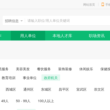
网站首页
手
招聘信息
作
用人单位
本地人才库
职场资讯
活服务
美容美发
餐饮服务
装饰装修
休闲娱乐
保健
教育培训
事业单位
政府机关
西城区
通州区
东城区
昌平区
宣武区
崇文区
- 49人
50 - 99人
100人以上