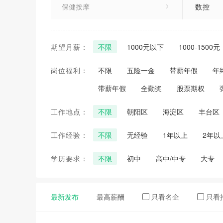
保健按摩
数控
计算机/网络
期望月薪：
不限
1000元以下
1000-1500元
企业单位
岗位福利：
不限
五险一金
带薪年假
年
运动健身
带薪年假
全勤奖
股票期权
教育培训
工作地点：
不限
朝阳区
海淀区
丰台区
其他岗位
工作经验：
不限
无经验
1年以上
2年以
学历要求：
不限
初中
高中/中专
大专
最新发布
最高薪酬
只看名企
只看