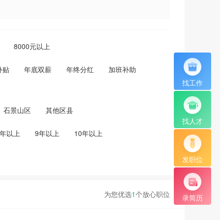
8000元以上
补贴
年底双薪
年终分红
加班补助
找工作
石景山区
其他区县
找人才
8年以上
9年以上
10年以上
发职位
为您优选
1
个放心职位
录简历