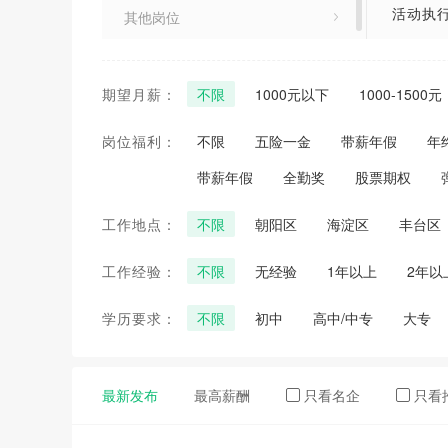
活动执
其他岗位
期望月薪：
不限
1000元以下
1000-1500元
岗位福利：
不限
五险一金
带薪年假
年
带薪年假
全勤奖
股票期权
工作地点：
不限
朝阳区
海淀区
丰台区
工作经验：
不限
无经验
1年以上
2年以
学历要求：
不限
初中
高中/中专
大专
最新发布
最高薪酬
只看名企
只看