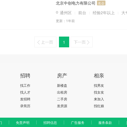
北京中创电力有限公司
名企
通州区
前台
经验2年以上
大
更新：
1年前
1
招聘
房产
相亲
找工作
新楼盘
找男友
找人才
出租房
找女友
发招聘
二手房
来加入
录简历
发房源
找红娘
们
免责声明
招聘信息
广告服务
服务条款