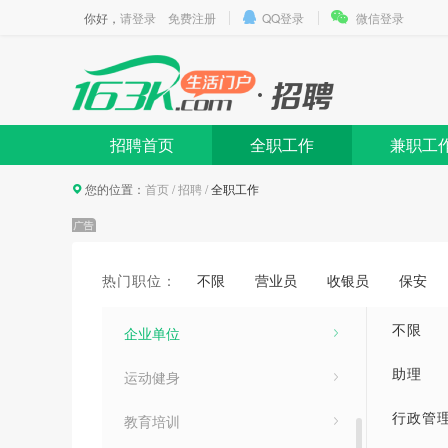
你好，
请登录
免费注册
QQ登录
微信登录
生活服务
业务销售
技术工人
招聘首页
全职工作
兼职工
美容美发
您的位置：
首页
/
招聘
/
全职工作
娱乐休闲
保健按摩
热门职位：
不限
营业员
收银员
保安
计算机/网络
文员
不限
企业单位
助理
运动健身
行政管
教育培训