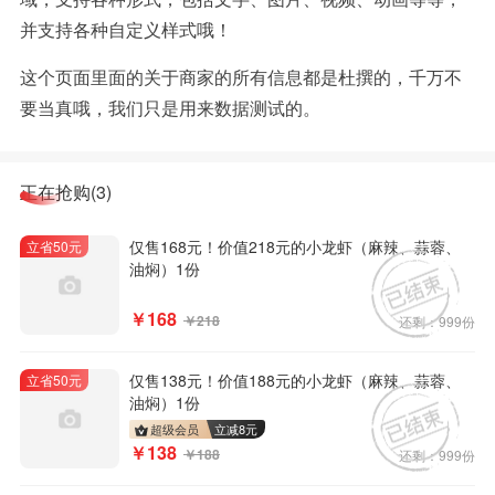
并支持各种自定义样式哦！
这个页面里面的关于商家的所有信息都是杜撰的，千万不
要当真哦，我们只是用来数据测试的。
正在抢购(3)
仅售168元！价值218元的小龙虾（麻辣、蒜蓉、
立省50元
油焖）1份
￥168
￥218
还剩：999份
仅售138元！价值188元的小龙虾（麻辣、蒜蓉、
立省50元
油焖）1份
超级会员
立减
8
元
￥138
￥188
还剩：999份