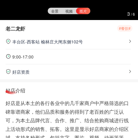
全景
视频
图片
3
/
6
老二龙虾
#餐饮#
丰台区-西客站
榆林庄大闸东侧102号
9:00-17:00
好店资质
好店介绍
好店是从本土的各行各业中的几千家商户中严格筛选的口
碑靠谱商家，他们品质和服务的得到了老百姓的广泛认
可，为本土品牌代言、合作、推广、结合抢购商城进行线
上活动形式的销售、拓客。这里是显示好店商家的介绍区
域，支持各种形式，包括文字、图片、视频、动画等等，