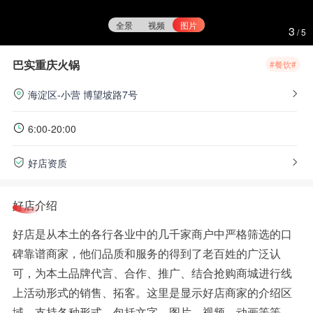
全景
视频
图片
3
/
5
巴实重庆火锅
#餐饮#
海淀区-小营
博望坡路7号
6:00-20:00
好店资质
好店介绍
好店是从本土的各行各业中的几千家商户中严格筛选的口
碑靠谱商家，他们品质和服务的得到了老百姓的广泛认
可，为本土品牌代言、合作、推广、结合抢购商城进行线
上活动形式的销售、拓客。这里是显示好店商家的介绍区
域，支持各种形式，包括文字、图片、视频、动画等等，