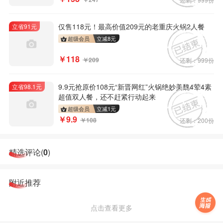
仅售118元！最高价值209元的老重庆火锅2人餐
立省91元
超级会员
立减
8
元
￥118
￥209
还剩：999份
9.9元抢原价108元“新晋网红”火锅绝妙美魏4荤4素
立省98.1元
超值双人餐，还不赶紧行动起来
超级会员
立减
1
元
￥9.9
￥108
还剩：200份
精选评论(
0
)
附近推荐
点击查看更多