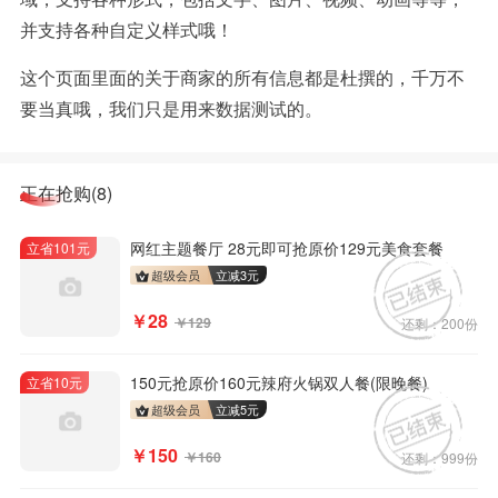
并支持各种自定义样式哦！
这个页面里面的关于商家的所有信息都是杜撰的，千万不
要当真哦，我们只是用来数据测试的。
正在抢购(8)
网红主题餐厅 28元即可抢原价129元美食套餐
立省101元
超级会员
立减
3
元
￥28
￥129
还剩：200份
150元抢原价160元辣府火锅双人餐(限晚餐)
立省10元
超级会员
立减
5
元
￥150
￥160
还剩：999份