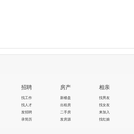
招聘
房产
相亲
找工作
新楼盘
找男友
找人才
出租房
找女友
发招聘
二手房
来加入
录简历
发房源
找红娘