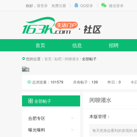
你好，
请登录
免费注册
QQ登录
微信登录
首页
信息
招聘
您的位置：
首页
/
贴吧
/
闲聊灌水
/
全部帖子
总浏览量：
101579
共有帖子：
139
昨日：
0
今
闲聊灌水
全部帖子
本版管理：
合肥专区
曝光曝料
每天把身边看到的发现的,都发