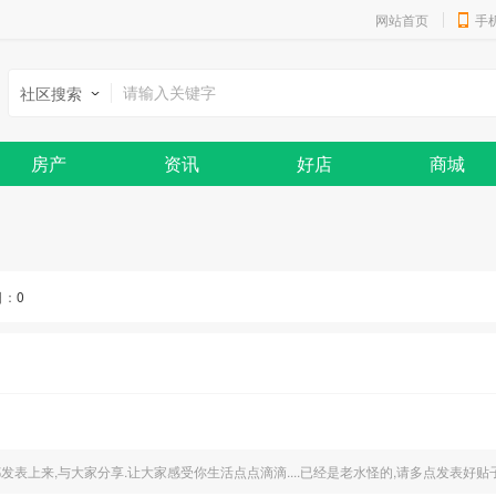
网站首页
手
社区搜索
房产
资讯
好店
商城
日：
0
表上来,与大家分享.让大家感受你生活点点滴滴....已经是老水怪的,请多点发表好贴子.让