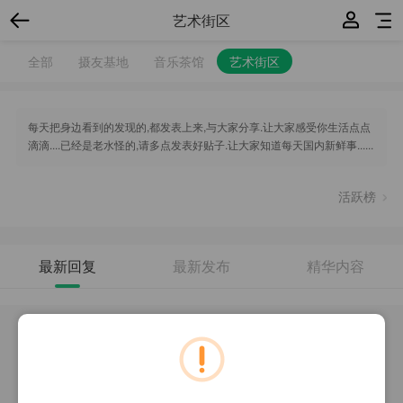
艺术街区
全部
摄友基地
音乐茶馆
艺术街区
每天把身边看到的发现的,都发表上来,与大家分享.让大家感受你生活点点
滴滴....已经是老水怪的,请多点发表好贴子.让大家知道每天国内新鲜事......
活跃榜
最新回复
最新发布
精华内容