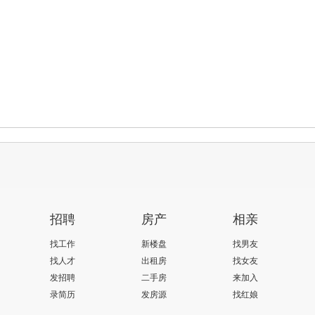
招聘
房产
相亲
找工作
新楼盘
找男友
找人才
出租房
找女友
发招聘
二手房
来加入
录简历
发房源
找红娘