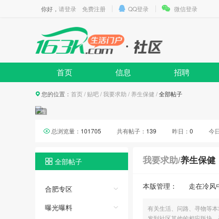
你好，
请登录
免费注册
QQ登录
微信登录
首页
信息
招聘
您的位置：
首页
/
贴吧
/
我要求助
/
养生保健
/
全部帖子
总浏览量：
101705
共有帖子：
139
昨日：
0
今
我要求助
/
养生保健
全部帖子
本版管理：
走在冷风
合肥专区
曝光曝料
有关生活、问路、寻物等本
发到社区其他的相应版块，