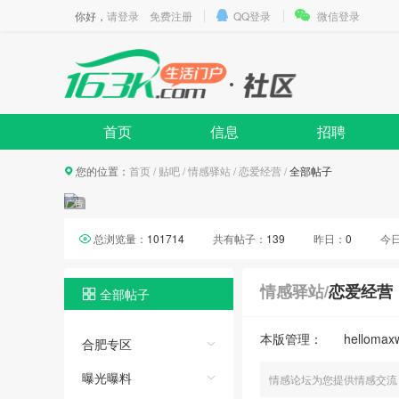
你好，
请登录
免费注册
QQ登录
微信登录
首页
信息
招聘
您的位置：
首页
/
贴吧
/
情感驿站
/
恋爱经营
/
全部帖子
总浏览量：
101714
共有帖子：
139
昨日：
0
今
情感驿站
/
恋爱经营
全部帖子
本版管理：
hellomaxw
合肥专区
曝光曝料
情感论坛为您提供情感交流