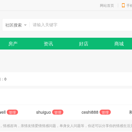
网站首页
手
社区搜索
房产
资讯
好店
商城
日：
0
ell
shuiguo
ceshi888
管理
管理
管理
，情感咨询，亲情友情爱情情感问题，单身女人问题等，你还可以分享你的情感生活