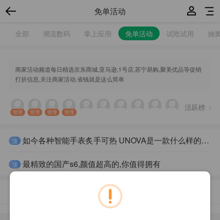
免单活动
全部
潮流数码
掌上应用
免单活动
试吃试用
抽
商家活动频道每日精选京东商城,亚马逊,1号店,苏宁易购,聚美优品等促销
打折信息,关注商家活动,省钱就是这么简单
活跃榜
管理
管理
管理
管理
如今各种智能手表炙手可热 UNOVA是一款什么样的智能手表？
顶
最精致的国产s6,颜值超高的,你值得拥有
顶
最新回复
最新发布
精华内容