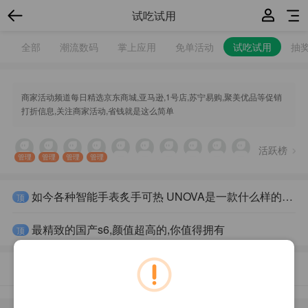
试吃试用
全部
潮流数码
掌上应用
免单活动
试吃试用
抽
商家活动频道每日精选京东商城,亚马逊,1号店,苏宁易购,聚美优品等促销
打折信息,关注商家活动,省钱就是这么简单
活跃榜
管理
管理
管理
管理
如今各种智能手表炙手可热 UNOVA是一款什么样的智能手表？
顶
最精致的国产s6,颜值超高的,你值得拥有
顶
最新回复
最新发布
精华内容