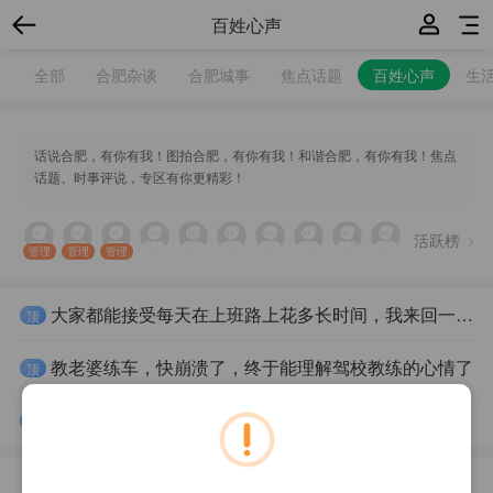
百姓心声
全部
合肥杂谈
合肥城事
焦点话题
百姓心声
生
话说合肥，有你有我！图拍合肥，有你有我！和谐合肥，有你有我！焦点
话题、时事评说，专区有你更精彩！
活跃榜
管理
管理
管理
大家都能接受每天在上班路上花多长时间，我来回一个半小时还好
顶
教老婆练车，快崩溃了，终于能理解驾校教练的心情了
顶
电脑有各种的优点好处,便您知道电脑对人体有哪些危害吗？没事多走动走动，让病痛远离你
顶
最新回复
最新发布
精华内容