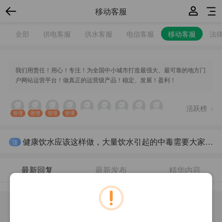
移动客服
全部
供电客服
供水客服
电信客服
移动客服
法
我们用责任！用心！专注！为全国中小城市打造最强大、最可靠的地方门
户网站运营平台！做真正的运营级产品！稳定、发展！盈利！
活跃榜
管理
管理
管理
管理
健康饮水应该这样做，大量饮水引起的中毒需要大家重视，注意不要短时间内大量饮水。
顶
最新回复
最新发布
精华内容