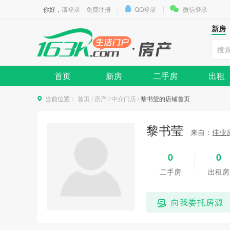
你好，
请登录
免费注册
QQ登录
微信登录
新房
首页
新房
二手房
出租
当前位置：
首页
/
房产
/
中介门店
/
黎书莹的店铺首页
黎书莹
来自：
佳业
0
0
二手房
出租房
向我委托房源