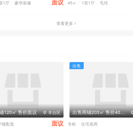
面议
室1厅
豪华装修
45㎡
1室1厅
毛坯
查看更多
出售
铺120㎡ 售价面议
出售商铺203㎡ 售价400万元
丰台区
面议
字楼配套
专柜
住宅底商