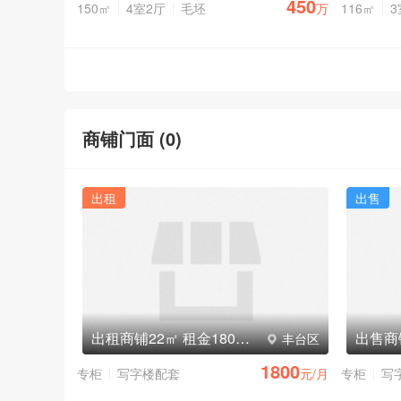
450
150㎡
4室2厅
毛坯
万
116㎡
3
商铺门面 (
0
)
出租
出售
出租商铺22㎡ 租金1800元/月
出售商
丰台区
1800
专柜
写字楼配套
元/月
专柜
写