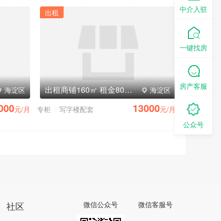
中介入驻
出租
一键找房
房产客服
出租商铺160㎡ 租金8000元/月
海淀区
海淀区
000
13000
元/月
专柜
写字楼配套
元/月
公众号
社区
微信公众号
微信客服号