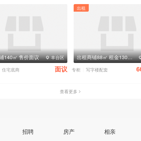
出租
铺140㎡ 售价面议
出租商铺88㎡ 租金13000元/月
丰台区
面议
6
住宅底商
专柜
写字楼配套
查看更多
招聘
房产
相亲