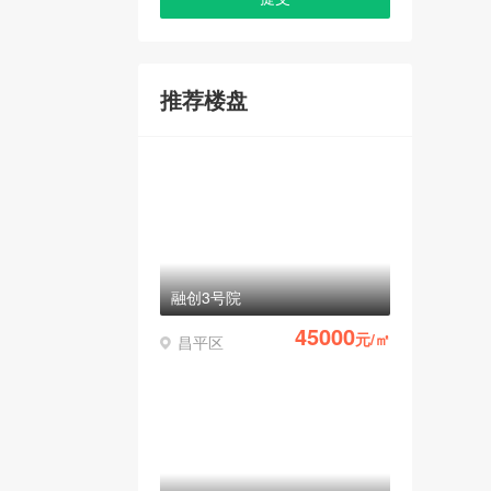
推荐楼盘
融创3号院
45000
元/㎡
昌平区