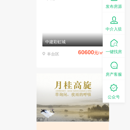
发布房源
中介入驻
中建彩虹城
60600
一键找房
元/㎡
丰台区
房产客服
公众号