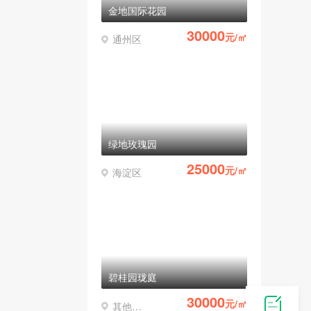
金地国际花园
30000
元/㎡
通州区
绿地玫瑰园
25000
元/㎡
海淀区
碧桂园珑庭
30000
元/㎡
其他区县