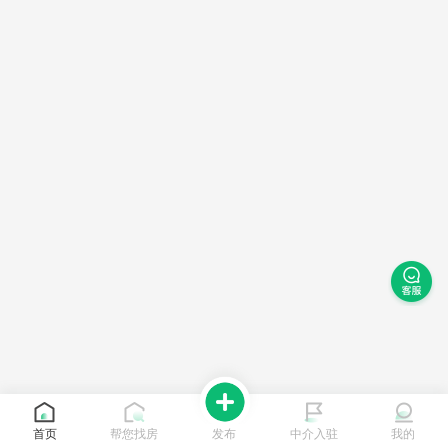
首页
帮您找房
发布
中介入驻
我的