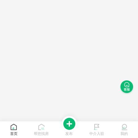
首页
帮您找房
发布
中介入驻
我的