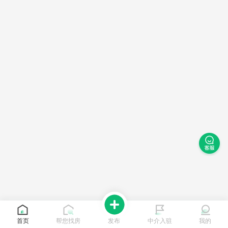
首页
帮您找房
发布
中介入驻
我的