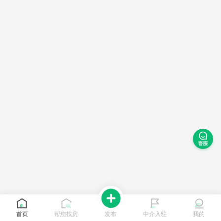
首页
帮您找房
发布
中介入驻
我的