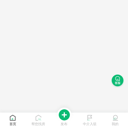
首页
帮您找房
发布
中介入驻
我的