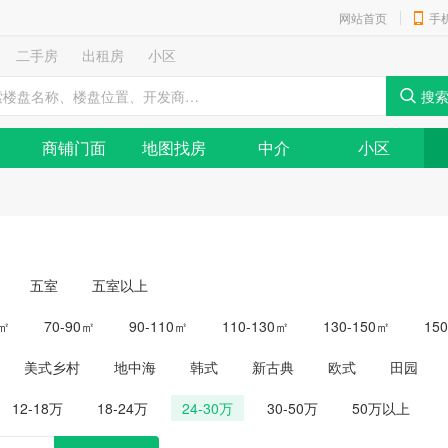
网站首页
手
二手房
出租房
小区
商铺门面
地图找房
中介
小区
五室
五室以上
0㎡
70-90㎡
90-110㎡
110-130㎡
130-150㎡
15
美式乡村
地中海
韩式
新古典
欧式
田园
12-18万
18-24万
24-30万
30-50万
50万以上