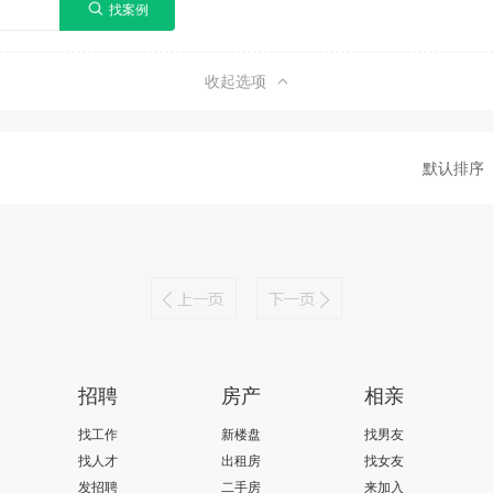
收起选项
默认排序
招聘
房产
相亲
找工作
新楼盘
找男友
找人才
出租房
找女友
发招聘
二手房
来加入