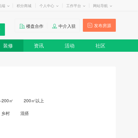
机端
积分商城
个人中心
工作平台
网站导航
发布房源
楼盘合作
中介入驻
装修
资讯
活动
社区
0-200㎡
200㎡以上
乡村
混搭