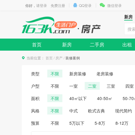
你好，
请登录
免费注册
QQ登录
微信登录
新房
首页
新房
二手房
出租
当前位置：
首页
/
房产
/
装修案例
类型
不限
新房装修
老房装修
户型
不限
一室
二室
三室
四室
面积
不限
40㎡以下
40-50㎡
50-7
风格
不限
中式
欧式古典
现代简约
预算
不限
5万以下
5-8万
8-12万