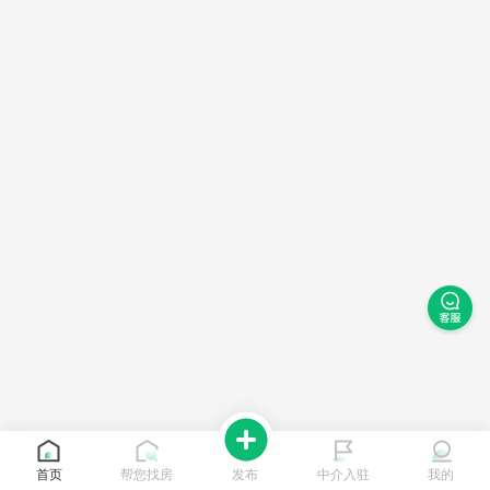
首页
帮您找房
发布
中介入驻
我的