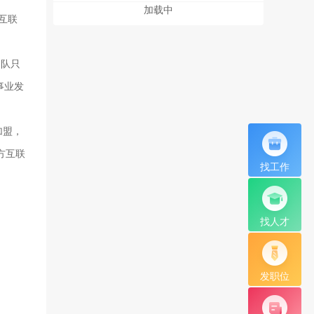
加载中
互联
。
团队只
事业发
加盟，
方互联
找工作
找人才
发职位