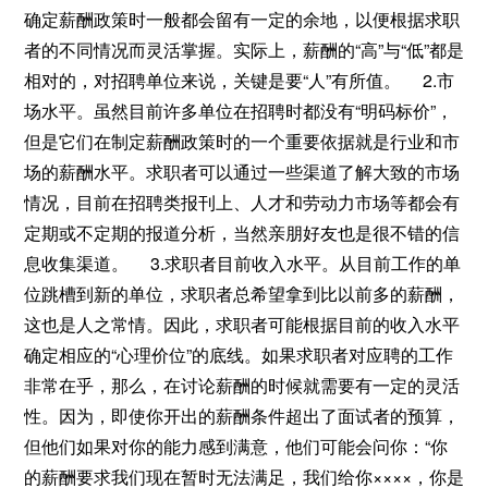
确定薪酬政策时一般都会留有一定的余地，以便根据求职
者的不同情况而灵活掌握。实际上，薪酬的“高”与“低”都是
相对的，对招聘单位来说，关键是要“人”有所值。 2.市
场水平。虽然目前许多单位在招聘时都没有“明码标价”，
但是它们在制定薪酬政策时的一个重要依据就是行业和市
场的薪酬水平。求职者可以通过一些渠道了解大致的市场
情况，目前在招聘类报刊上、人才和劳动力市场等都会有
定期或不定期的报道分析，当然亲朋好友也是很不错的信
息收集渠道。 3.求职者目前收入水平。从目前工作的单
位跳槽到新的单位，求职者总希望拿到比以前多的薪酬，
这也是人之常情。因此，求职者可能根据目前的收入水平
确定相应的“心理价位”的底线。如果求职者对应聘的工作
非常在乎，那么，在讨论薪酬的时候就需要有一定的灵活
性。因为，即使你开出的薪酬条件超出了面试者的预算，
但他们如果对你的能力感到满意，他们可能会问你：“你
的薪酬要求我们现在暂时无法满足，我们给你××××，你是