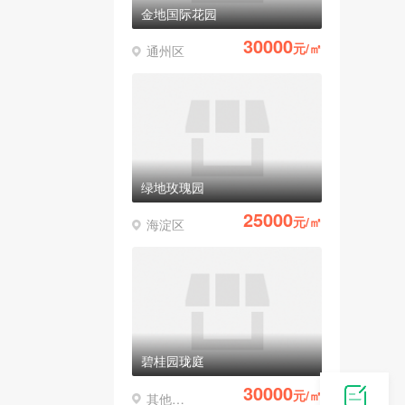
金地国际花园
30000
元/㎡
通州区
绿地玫瑰园
25000
元/㎡
海淀区
碧桂园珑庭
30000
元/㎡
其他区县