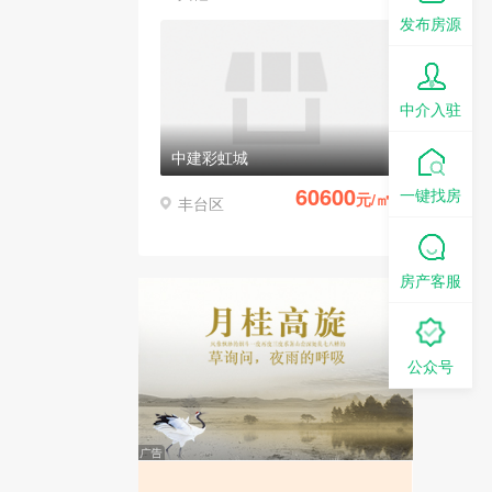
发布房源
中介入驻
中建彩虹城
60600
一键找房
元/㎡
丰台区
房产客服
公众号