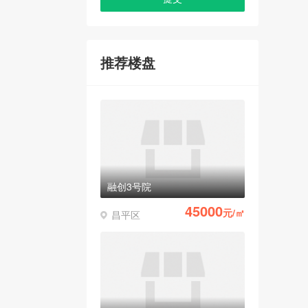
推荐楼盘
融创3号院
45000
元/㎡
昌平区