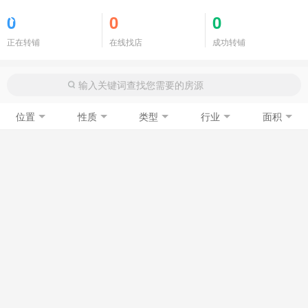
商铺门面
0
0
0
正在转铺
在线找店
成功转铺
位置
性质
类型
行业
面积