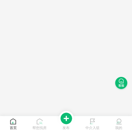
首页
帮您找房
发布
中介入驻
我的