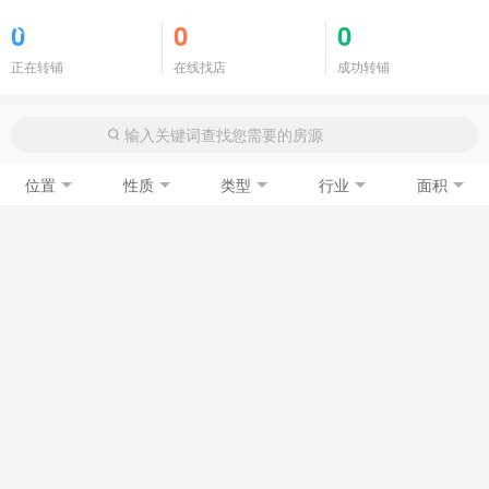
商铺门面
0
0
0
正在转铺
在线找店
成功转铺
位置
性质
类型
行业
面积