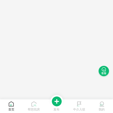
首页
帮您找房
发布
中介入驻
我的