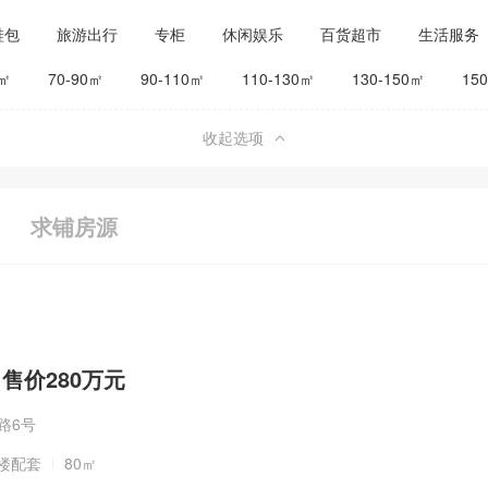
鞋包
旅游出行
专柜
休闲娱乐
百货超市
生活服务
公司工厂
其他
旅馆宾馆
0㎡
70-90㎡
90-110㎡
110-130㎡
130-150㎡
15
收起选项
求铺房源
 售价280万元
路6号
楼配套
80㎡