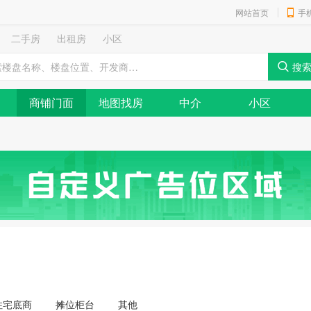
网站首页
手
二手房
出租房
小区
商铺门面
地图找房
中介
小区
住宅底商
摊位柜台
其他