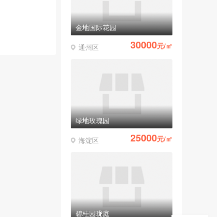
金地国际花园
30000
元/㎡
通州区
绿地玫瑰园
25000
元/㎡
海淀区
碧桂园珑庭