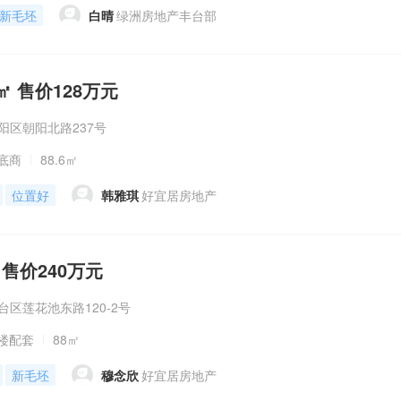
新毛坯
白晴
绿洲房地产丰台部
㎡ 售价128万元
阳区朝阳北路237号
底商
88.6㎡
位置好
韩雅琪
好宜居房地产
 售价240万元
台区莲花池东路120-2号
楼配套
88㎡
新毛坯
穆念欣
好宜居房地产