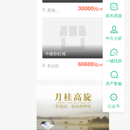
30000
元/㎡
其他区县
发布房源
中介入驻
中建彩虹城
一键找房
60600
元/㎡
丰台区
房产客服
公众号