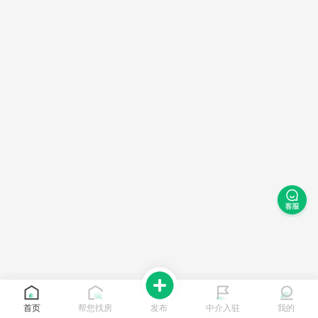
首页
帮您找房
发布
中介入驻
我的