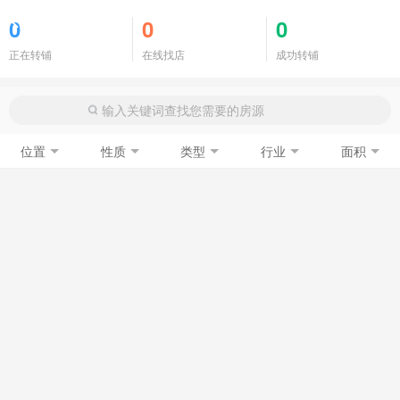
商铺门面
0
0
0
正在转铺
在线找店
成功转铺
位置
性质
类型
行业
面积