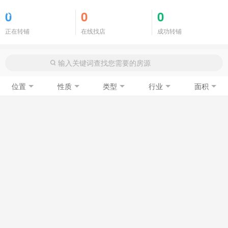
商铺门面
0
0
0
正在转铺
在线找店
成功转铺
位置
性质
类型
行业
面积