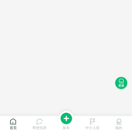
首页
帮您找房
发布
中介入驻
我的