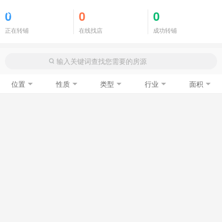
商铺门面
0
0
0
正在转铺
在线找店
成功转铺
位置
性质
类型
行业
面积