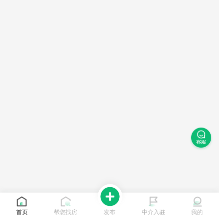
首页
帮您找房
发布
中介入驻
我的