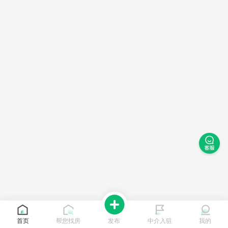
首页
帮您找房
发布
中介入驻
我的