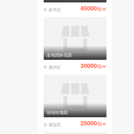
45000
元/㎡
昌平区
金地国际花园
30000
元/㎡
通州区
绿地玫瑰园
25000
元/㎡
海淀区