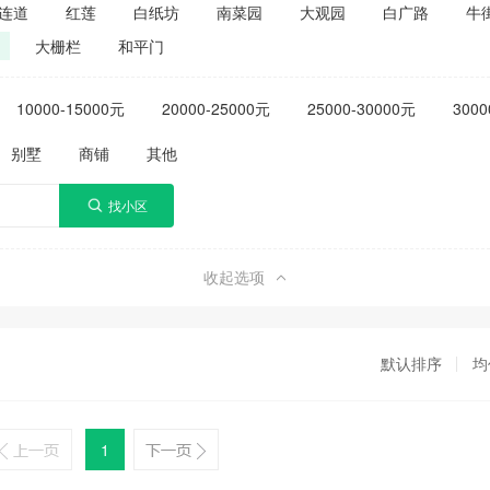
连道
红莲
白纸坊
南菜园
大观园
白广路
牛
大栅栏
和平门
10000-15000元
20000-25000元
25000-30000元
3000
别墅
商铺
其他
收起选项
默认排序
均
1