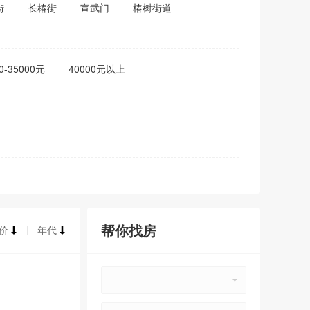
街
长椿街
宣武门
椿树街道
0-35000元
40000元以上
帮你找房
价
年代