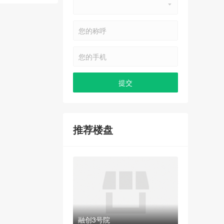
推荐楼盘
融创3号院