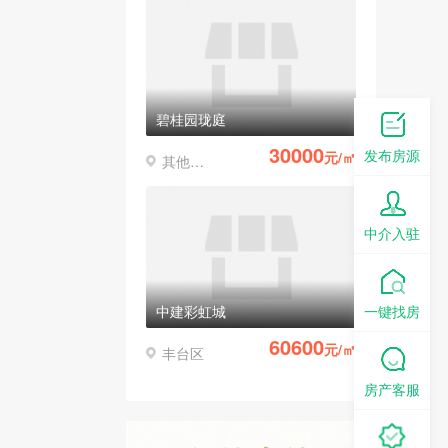
碧桂园珑庭
30000
发布房源
元/㎡
其他区县
中介入驻
一键找房
中建彩虹城
60600
元/㎡
丰台区
房产客服