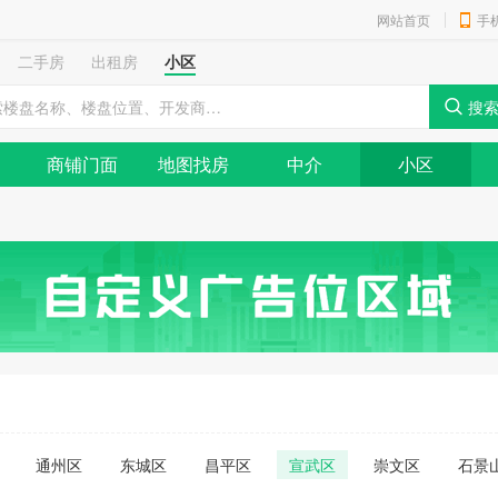
网站首页
手
二手房
出租房
小区
商铺门面
地图找房
中介
小区
通州区
东城区
昌平区
宣武区
崇文区
石景