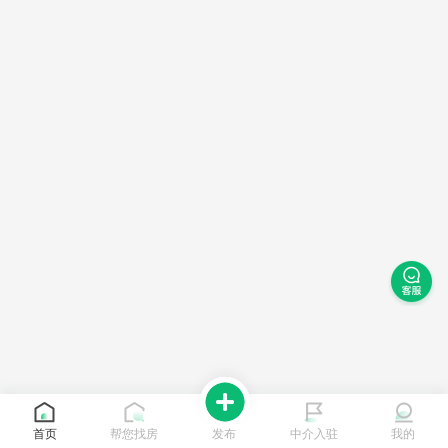
首页
帮您找房
发布
中介入驻
我的