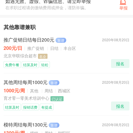
如遇无效、虚假、诈骗信息、请立即举报
在求职过程请勿缴纳费用或押金，谨防诈骗。
举报
其他靠谱兼职
推广促销日结每日200元
2020年08月20日
靠谱
200元/日
推广促销
日结
丰台区
北京华联综合超市
名企
报名
免费午餐
结算及时
轻松
其他周结每周1000元
2020年08月20日
靠谱
1000元/周
其他
周结
西城区
育才零一零美术培训中心
已认证
报名
结算及时
报销话费
有提成
模特周结每周1300元
2020年08月20日
靠谱
1300元/周