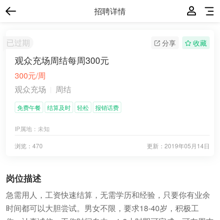
招聘详情
已过期
分享
收藏
观众充场周结每周300元
300元/周
观众充场
周结
免费午餐
结算及时
轻松
报销话费
IP属地：
未知
浏览：470
更新：
2019年05月14日
岗位描述
急需用人，工资快速结算，无需学历和经验，只要你有业余
时间都可以大胆尝试。男女不限，要求18-40岁，积极工