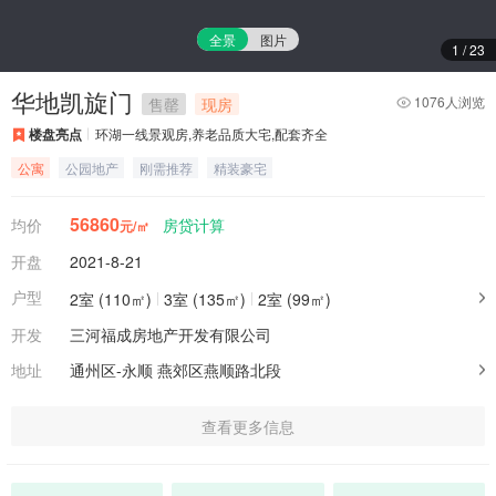
全景
图片
1
/
23
华地凯旋门
1076人浏览
售罄
现房
楼盘亮点
环湖一线景观房,养老品质大宅,配套齐全
公寓
公园地产
刚需推荐
精装豪宅
56860
均价
房贷计算
元/㎡
开盘
2021-8-21
户型
2室 (110㎡)
3室 (135㎡)
2室 (99㎡)
开发
三河福成房地产开发有限公司
地址
通州区-永顺
燕郊区燕顺路北段
查看更多信息