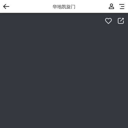
华地凯旋门