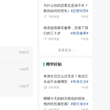
为什么你的恋爱总是谈不长？
教你如何经营长久稳定的恋爱
#
恋爱经营
#
关系！
760浏览
1年前
相亲超级爆笑趣事，悲催了我
们的三十岁
#
相亲趣事
#
365浏览
1年前
查看更多
26金币
精华好贴
14金币
单身生活怎么过充实？靠自己
永远不会被嘲笑！
#
单身生活
#
12金币
330浏览
1年前
晒晒今天妈妈为我包的馄饨，
煮的吃煎着吃都不错，吃完继
#
聊天灌水
#
续躺
442浏览
1年前