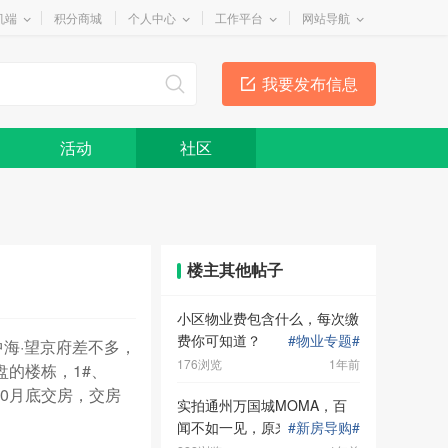
机端
积分商城
个人中心
工作平台
网站导航
我要发布信息
活动
社区
楼主其他帖子
小区物业费包含什么，每次缴
费你可知道？
#
物业专题
#
海·望京府差不多，
176浏览
1年前
盘的楼栋，1#、
年10月底交房，交房
实拍通州万国城MOMA，百
闻不如一见，原来真相是……
#
新房导购
#