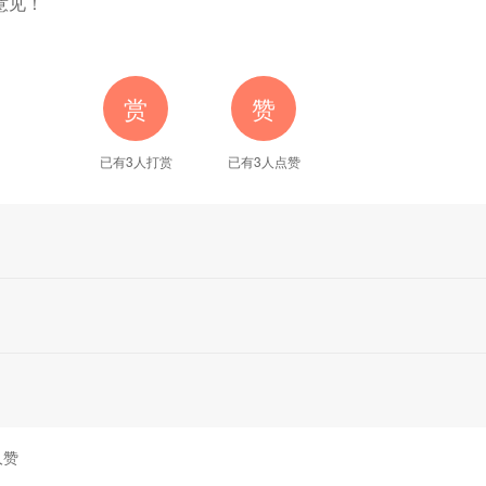
意见！
赏
赞
已有3人打赏
已有
3
人点赞
人赞