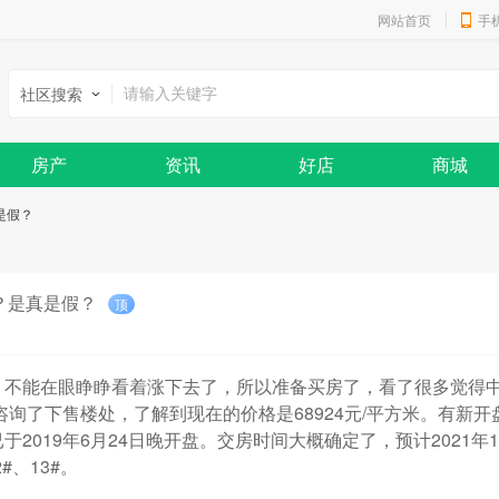
网站首页
手
社区搜索
房产
资讯
好店
商城
是假？
？是真是假？
顶
能在眼睁睁看着涨下去了，所以准备买房了，看了很多觉得中
询了下售楼处，了解到现在的价格是68924元/平方米。有新开
首期已于2019年6月24日晚开盘。交房时间大概确定了，预计2021
#、13#。