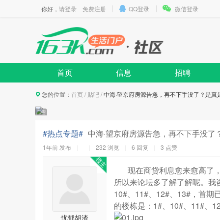
你好，
请登录
免费注册
QQ登录
微信登录
首页
信息
招聘
您的位置：
首页
/
贴吧
/
中海·望京府房源告急，再不下手没了？是真
#热点专题#
中海·望京府房源告急，再不下手没了
1年前
发布
232 浏览
6 回复
3
点赞
现在商贷利息愈来愈高了，不
所以来论坛多了解了解呢。我咨
10#、11#、12#、13#，
的楼栋是：1#、10#、11#、12
忧郁胡渣