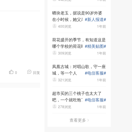
晒块老玉，据说是90岁外婆
在小时候，她父亲送的！大家
#
新人报道
#
看看呢
400浏览
1年前
荷花盛开的季节，有知道这是
哪个学校的荷花吗
#
精美贴图
#
309浏览
1年前
凤凰古城：对唱山歌，守一座
城，等一个人
#
电信客服
#
0
回复
321浏览
1年前
超市买的三个桃子也太大了
吧，一个就吃饱了，哈哈
#
电信客服
#
278浏览
1年前
查看更多