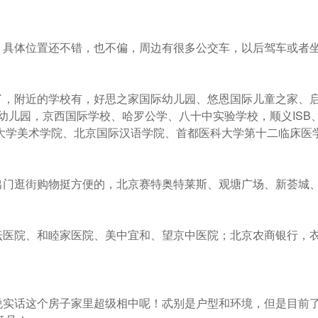
体位置还不错，也不偏，周边有很多公交车，以后驾车或者
附近的学校有，好思之家国际幼儿园、悠恩国际儿童之家、启
幼儿园，京西国际学校、哈罗公学、八十中实验学校，顺义ISB
大学美术学院、北京国际汉语学院、首都医科大学第十二临床医
逛街购物挺方便的，北京赛特奥特莱斯、观塘广场、新荟城、
院、和睦家医院、美中宜和、望京中医院；北京农商银行，衣
话这个房子家里超级相中呢！忒别是户型和环境，但是目前了