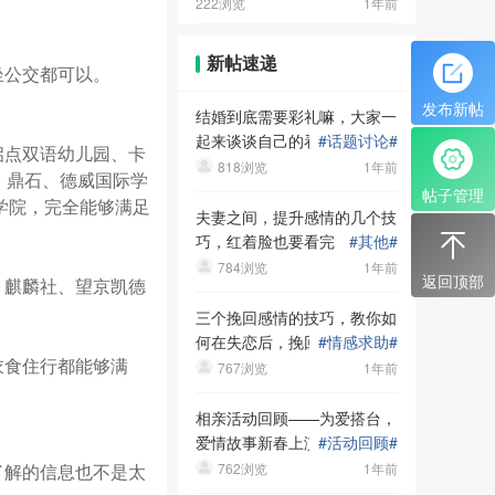
222浏览
1年前
新帖速递
坐公交都可以。
发布新帖
结婚到底需要彩礼嘛，大家一
起来谈谈自己的看法和身边的
#
话题讨论
#
点双语幼儿园、卡
关于彩礼的故事吧
818浏览
1年前
、鼎石、德威国际学
帖子管理
学院，完全能够满足
夫妻之间，提升感情的几个技
巧，红着脸也要看完
#
其他
#
784浏览
1年前
返回顶部
麒麟社、望京凯德
三个挽回感情的技巧，教你如
何在失恋后，挽回自己的爱情
#
情感求助
#
食住行都能够满
767浏览
1年前
相亲活动回顾——为爱搭台，
爱情故事新春上演！
#
活动回顾
#
解的信息也不是太
762浏览
1年前