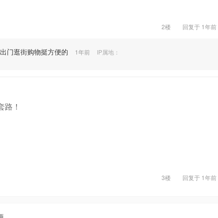
2楼
回复于
1年前
出门逛街购物挺方便的
1年前
IP属地：
套路！
3楼
回复于
1年前
便。