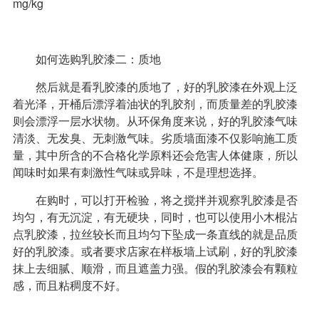
mg/kg
如何选购乳胶漆二：质地
然后就是看乳胶漆的质地了，好的乳胶漆在外观上泛
着光泽，开桶后漂浮着油状的乳胶剂，而质量差的乳胶漆
则会漂浮一层水状物。从环保角度来说，好的乳胶漆气味
清淡、无发臭、无刺激气味。劣质墙面漆不仅影响施工质
量，其中所含的不合格化学原料还会危害人体健康，所以
闻味时如果有刺激性气味或异味，不是理想选择。
在购时，可以打开检验，将之搅拌并观察乳胶漆是否
均匀，有无沉淀，有无硬块，同时，也可以使用小木棍沾
点乳胶漆，拉丝较长而且均匀下坠成一条直线的就是品质
好的乳胶漆。或者要求店家在样板墙上试刷，好的乳胶漆
抹上去细腻、顺滑，而且遮盖力强。假的乳胶漆会有颗粒
感，而且粘稠度不好。