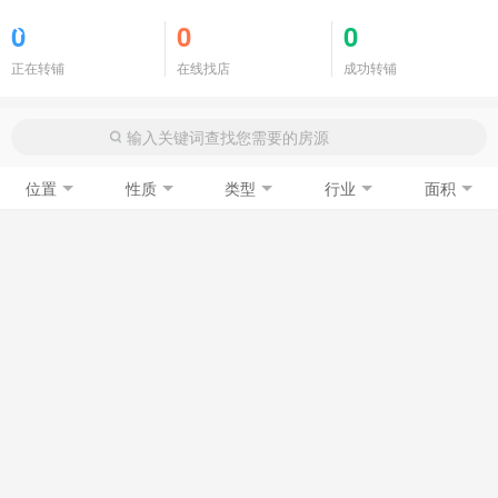
商铺门面
0
0
0
正在转铺
在线找店
成功转铺
位置
性质
类型
行业
面积