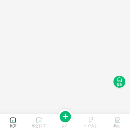
首页
帮您找房
发布
中介入驻
我的