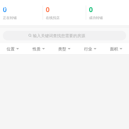
商铺门面
0
0
0
正在转铺
在线找店
成功转铺
位置
性质
类型
行业
面积