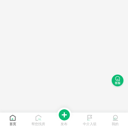
首页
帮您找房
发布
中介入驻
我的