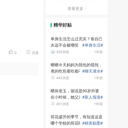
查看更多
精华好贴
单身生活怎么过充实？靠自己
永远不会被嘲笑！
#
单身生活
#
330浏览
1年前
0
回复
晒晒今天妈妈为我包的馄饨，
煮的吃煎着吃都不错，吃完继
#
聊天灌水
#
续躺
442浏览
1年前
晒块老玉，据说是90岁外婆
在小时候，她父亲送的！大家
#
新人报道
#
看看呢
401浏览
1年前
荷花盛开的季节，有知道这是
哪个学校的荷花吗
#
精美贴图
#