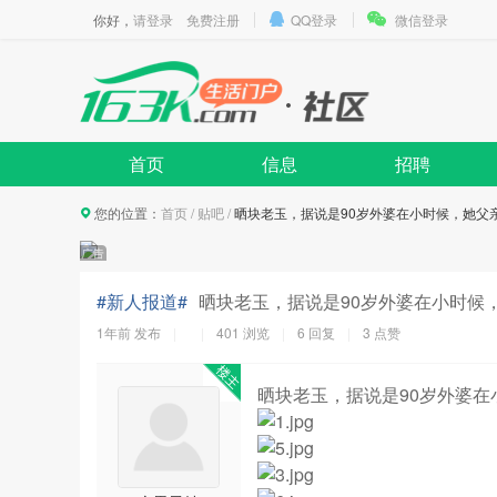
你好，
请登录
免费注册
QQ登录
微信登录
首页
信息
招聘
您的位置：
首页
/
贴吧
/
晒块老玉，据说是90岁外婆在小时候，她父
#新人报道#
晒块老玉，据说是90岁外婆在小时候
1年前
发布
401 浏览
6 回复
3
点赞
晒块老玉，据说是90岁外婆