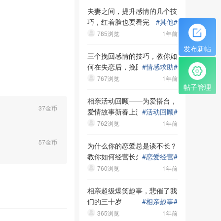
夫妻之间，提升感情的几个技
巧，红着脸也要看完
#
其他
#
785浏览
1年前
发布新帖
三个挽回感情的技巧，教你如
何在失恋后，挽回自己的爱情
#
情感求助
#
767浏览
1年前
帖子管理
相亲活动回顾——为爱搭台，
37金币
爱情故事新春上演！
#
活动回顾
#
762浏览
1年前
57金币
为什么你的恋爱总是谈不长？
教你如何经营长久稳定的恋爱
#
恋爱经营
#
关系！
760浏览
1年前
相亲超级爆笑趣事，悲催了我
们的三十岁
#
相亲趣事
#
365浏览
1年前