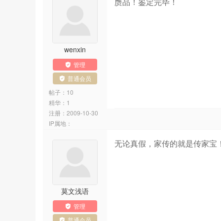
赝品！鉴定完毕！
wenxin
管理
普通会员
帖子：10
精华：1
注册：
2009-10-30
IP属地：
无论真假，家传的就是传家宝
莫文浅语
管理
普通会员