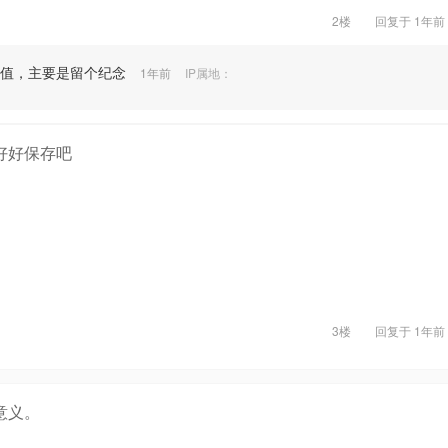
2楼
回复于
1年前
值，主要是留个纪念
1年前
IP属地：
好好保存吧
3楼
回复于
1年前
意义。