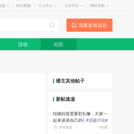
机端
积分商城
个人中心
工作平台
网站导航
我要发布信息
活动
社区
楼主其他帖子
新帖速递
结婚到底需要彩礼嘛，大家一
起来谈谈自己的看法和身边的
#
话题讨论
#
关于彩礼的故事吧
818浏览
1年前