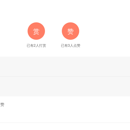
赏
赞
已有2人打赏
已有
3
人点赞
人赞