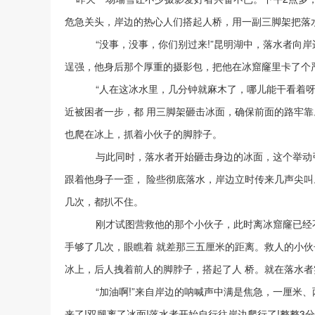
危急关头，岸边的热心人们搭起人桥，用一副三脚架把落水
“没事，没事，你们别过来!”昆明湖中，落水者向岸
逞强，他身后那个厚重的摄影包，把他在冰窟窿里卡了个
“人在这冰水里，几分钟就麻木了，哪儿能干看着呀!
近被困者一步，都 用三脚架砸击冰面，确保前面的路牢
也爬在冰上，抓着小伙子的脚脖子。
与此同时，落水者开始砸击身边的冰面，这个举动引起
跟着他身子一歪， 险些彻底落水，岸边立时传来几声尖
几次，都扒不住。
刚才试图营救他的那个小伙子，此时离冰窟窿已经不远
手够了几次，眼瞧着 就差那三五厘米的距离。救人的小
冰上，后人拽着前人的脚脖子，搭起了人 桥。就在落水
“加油啊!”来自岸边的呐喊声中满是焦急，一厘米、两
来了!双腿离了冰面!落水者开始自行往岸边爬行了!整整3