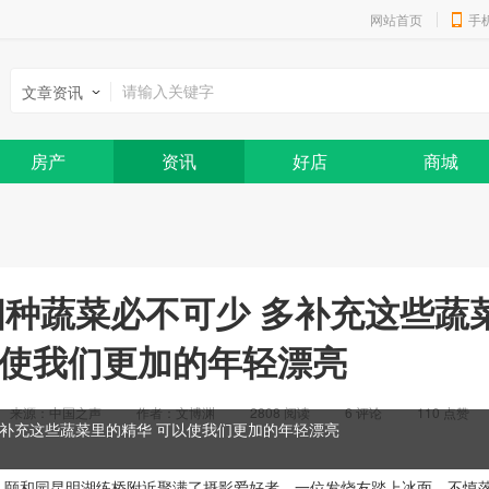
网站首页
手
文章资讯
房产
资讯
好店
商城
种蔬菜必不可少 多补充这些蔬
以使我们更加的年轻漂亮
来源：中国之声
作者：文博渊
2808 阅读
6
评论
110
点赞
补充这些蔬菜里的精华 可以使我们更加的年轻漂亮
颐和园昆明湖练桥附近聚满了摄影爱好者，一位发烧友踏上冰面，不慎