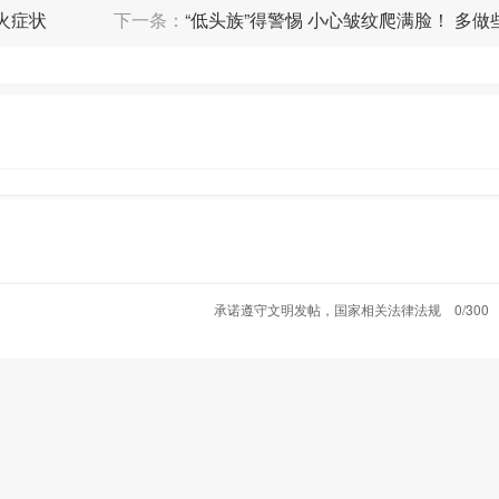
火症状
下一条：
“低头族”得警惕 小心皱纹爬满脸！ 多做
利于我们
承诺遵守文明发帖，国家相关法律法规
0/300