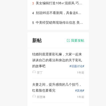
美女编辑打造108㎡混搭风 巧做隔断破解风水难题
3
别说95后不看新闻，具备这6点才是年轻人喜欢的
4
中美经贸磋商现场传出信息 美方对磋商高度重视
5
新帖
我要发帖
结婚到底需要彩礼嘛，大家一起来
谈谈自己的看法和身边的关于彩礼
的故事吧
#话题讨论#
苦丁
1年前
夫妻之间，提升感情的几个技巧，
红着脸也要看完
#其他#
郑慧琳
1年前