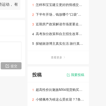
些运动， 有
怎样和宝宝建立更好的情感交流亲子专题
1
下半年开场，钱放哪个“口袋”里理财专题讲座
2
的身体健康
近期房产政策解读市场更要走向正规理性的轨道里面
3
高考加分政策和自主招生改革问题答疑
4
探秘旅游博主真实生活:旅行真没太多惊险！
5
查看更多
提交
投稿
我要投稿
超高性价比魅族MX4现货购买，速来抢购！
1
小猪佩奇为啥这么受欢迎？7条育儿理念给你答案
2