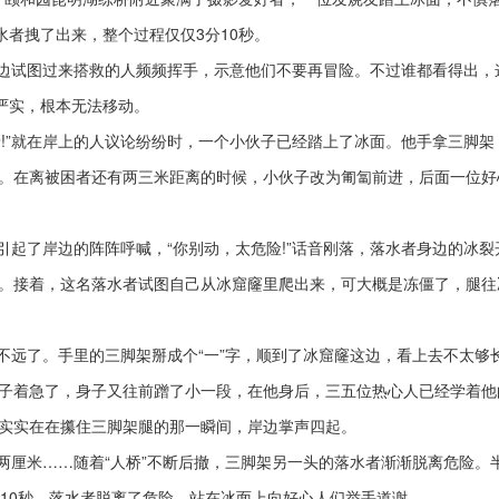
者拽了出来，整个过程仅仅3分10秒。
边试图过来搭救的人频频挥手，示意他们不要再冒险。不过谁都看得出，
严实，根本无法移动。
”就在岸上的人议论纷纷时，一个小伙子已经踏上了冰面。他手拿三脚架
靠。在离被困者还有两三米距离的时候，小伙子改为匍匐前进，后面一位好
了岸边的阵阵呼喊，“你别动，太危险!”话音刚落，落水者身边的冰裂
叫。接着，这名落水者试图自己从冰窟窿里爬出来，可大概是冻僵了，腿往
了。手里的三脚架掰成个“一”字，顺到了冰窟窿这边，看上去不太够
伙子着急了，身子又往前蹭了小一段，在他身后，三五位热心人已经学着他
者实实在在攥住三脚架腿的那一瞬间，岸边掌声四起。
厘米……随着“人桥”不断后撤，三脚架另一头的落水者渐渐脱离危险。
分10秒，落水者脱离了危险，站在冰面上向好心人们举手道谢。