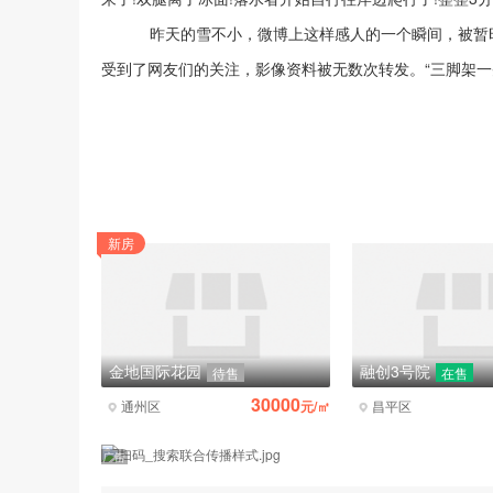
昨天的雪不小，微博上这样感人的一个瞬间，被暂时埋
受到了网友们的关注，影像资料被无数次转发。“三脚架一
新房
金地国际花园
融创3号院
待售
在售
25000
30000
元/㎡
通州区
元/㎡
昌平区