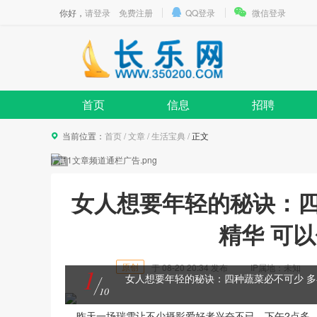
你好，
请登录
免费注册
QQ登录
微信登录
首页
信息
招聘
当前位置：
首页
/
文章
/
生活宝典
/
正文
女人想要年轻的秘诀：四
精华 可
原创
于
08-20 20:34
发布
IP属地：
未知
1
女人想要年轻的秘诀：四种蔬菜必不可少 多
10
昨天一场瑞雪让不少摄影爱好者兴奋不已。下午2点多，