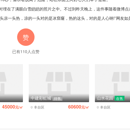
在了满眼白雪皑皑的照片之中。不过到昨天晚上，这件事随着微博点
头凉一头热，凉的一头对的是冰窟窿，热的这头，对的是人心呐!”网友如
赞
已有
110
人点赞
中建彩虹城
山水花园
待售
在售
45000
60600
元/㎡
丰台区
元/㎡
丰台区