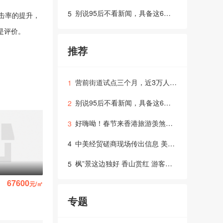
别说95后不看新闻，具备这6点才是年轻人喜欢的
5
击率的提升，
是评价。
推荐
营前街道试点三个月，近3万人受益！
1
别说95后不看新闻，具备这6点才是年轻人喜欢的
2
好嗨呦！春节来香港旅游羡煞朋友圈，C位、锦鲤都是你！
3
中美经贸磋商现场传出信息 美方对磋商高度重视
4
枫”景这边独好 香山赏红 游客如超九万将限流 赏红攻略
5
鼎尚华庭
水榭春天
售罄
在售
67600
95000
元/㎡
朝阳区
元/㎡
丰台区
专题