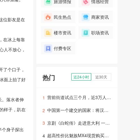
旅游情报
情感经营
民生热点
商家资讯
这位影友是在
楼市资讯
职场资讯
，在冰上每靠
付费专区
心人不放心，
开了个口子，
热门
近24小时
近30天
冰面上抬了好
营前街道试点三个月，近3万人受益！
1
长。落水者伸
的样子，趴在
中国第一个建交的国家：将汉语纳入国考，学汉语的人暴增2倍
2
京剧《白蛇传》走进意大利 一场美妙的戏剧文化盛宴
3
半个身子探出
超高性价比魅族MX4现货购买，速来抢购！
4