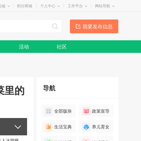
机端
积分商城
个人中心
工作平台
网站导航
我要发布信息
活动
社区
菜里的
导航
全部版块
政策宣导
生活宝典
养儿育女
落入冰窟窿。