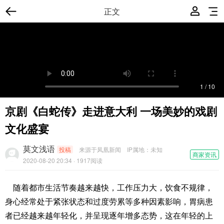
正文
1
/
10
京剧《白蛇传》走进意大利 一场美妙的戏剧
文化盛宴
莫文浅语
投稿
来源于凤凰新闻
IP属地：
未知
商家资讯
2020-08-20 20:34
· 1917阅读
随着都市生活节奏越来越快，工作压力大，饮食不规律，
身心经常处于紧张状态和过度劳累等多种因素影响，胃病患
者已经越来越年轻化，并呈现逐年增多态势，这在年轻的上