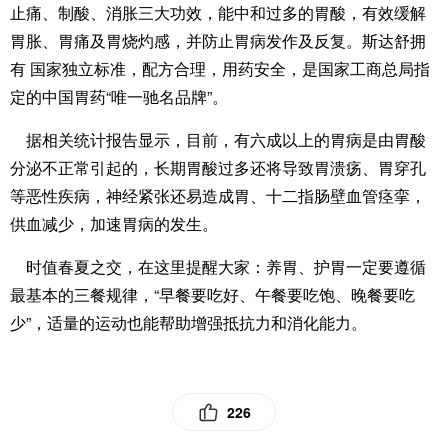
止痛、制酸、消胀三大功效，能中和过多的胃酸，有效缓解
胃胀、胃痛及胃烧灼感，并防止胃病发作及反复。斯达舒拥
有 国家独立标准，配方合理，用药安全，是国家工商总局指
定的中国胃药“唯一驰名品牌”。
据相关统计报告显示，目前，有六成以上的胃病是由胃酸
分泌不正常引起的，长期胃酸过多还将导致胃溃疡、胃穿孔
等恶性疾病，神经紧张还易造成胃、十二指肠壁血管痉挛，
供血减少，加速胃病的发生。
时值春夏之交，在这里提醒大家：养胃、护胃一定要遵循
最基本的三餐规律，“早餐要吃好、午餐要吃饱、晚餐要吃
少”，适量的运动也能帮助增强抵抗力和消化能力。
226