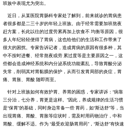
班族中表现尤为突出。
近日，从某医院胃肠科专家处了解到，前来就诊的胃病患
者很多都是二三十岁的年轻上班族。由于经常需要加班熬夜
赶方案，长此以往的过度劳累再加上饮食不 均衡等原因，很
多人年纪轻轻便得了胃病，这也给他们的生活和工作带来了
很大的困扰。专家告诉记者，造成胃病的原因有很多种，其
中不按时进餐、经常熬夜或劳 累过度等是主要原因之一，这
些都会造成神经系统和内分泌系统功能紊乱，导致胃酸分泌
失常，削弱其对胃黏膜的保护，从而引发胃局部的炎症，胃
痛、胃胀、胃酸 随即而至。
针对上班族如何有效护胃、养胃的困惑，专家讲诉：“病靠
三分治，七分养，胃更是这样。”因此，养成规律的生活习惯
是“保胃”的基础，同时身边常备一些 胃药，如“斯达舒”等，当
出现胃痛、胃酸、胃胀等症状时，需及时用药物治疗，中和
胃酸、缓解不适。作为 “最受欢迎肠胃用药”，“斯达舒”有快速