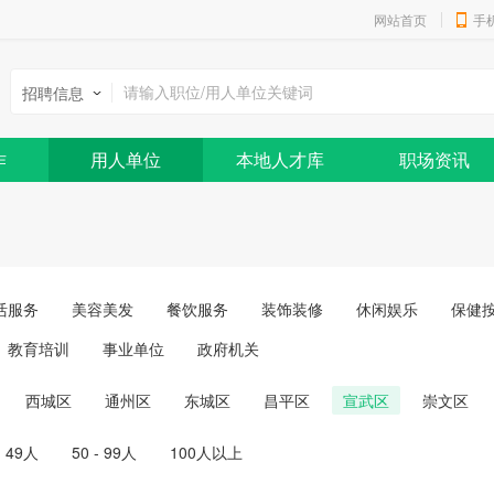
网站首页
手
招聘信息
作
用人单位
本地人才库
职场资讯
活服务
美容美发
餐饮服务
装饰装修
休闲娱乐
保健
教育培训
事业单位
政府机关
西城区
通州区
东城区
昌平区
宣武区
崇文区
- 49人
50 - 99人
100人以上