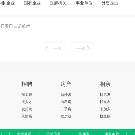
份制企业
国有企业
政府机关
事业单位
外资企业
只看已认证单位
招聘
房产
相亲
找工作
新楼盘
找男友
找人才
出租房
找女友
发招聘
二手房
来加入
录简历
发房源
找红娘
们
免责声明
招聘信息
广告服务
服务条款