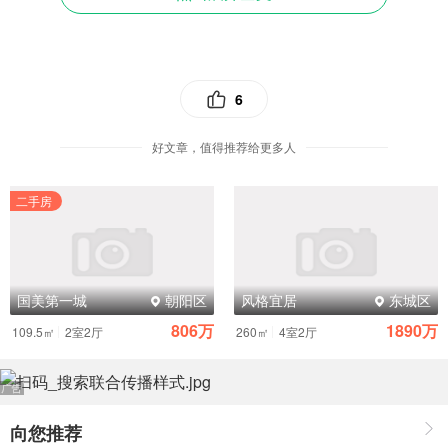
也关注起这种商品或品牌。 这种效果，正是企业梦寐以求
的。
3.有利于企业获得稳定的收益：一般商品从上市到退市，
6
基本都是价格越卖越低，而饥饿营销通过调控市场供求关系
将产品分批分期投放市场、保证市场适度 的饥饿状态，通过
好文章，值得推荐给更多人
客户关系维护将购买欲望持续地转化为产品生命周期内的购
买力。这样就使企业可以保持商品价格的稳定，牢牢控制商
二手房
品价格，维持商品较高的售 价和利润率。
4.有利于维护品牌形象：在消费者的传统意识里，品牌的
形象与它代表的商品的价格、销量、广告宣传等密切相关。
国美第一城
朝阳区
风格宜居
东城区
企业实施饥饿营销策略，给消费者传达的信息就是：这种商
806万
1890万
|
|
109.5㎡
2室2厅
260㎡
4室2厅
品不错，不然不会缺货，买这种商品可靠，价格不会跳水。
于是，品牌形象就得到了有效地维护。
向您推荐