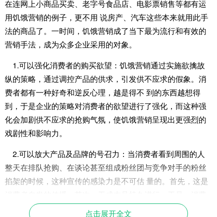
在连网上小商品买卖、老字号食品店、电影票销售等都有运
用饥饿营销的例子，更不用 说房产、汽车这些本来就用此手
法的商品了。一时间，饥饿营销成了当下最为流行和有效的
营销手法，成为众多企业采用的对象。
1.可以强化消费者的购买欲望：饥饿营销通过实施欲擒故
纵的策略，通过调控产品的供求，引发供不应求的假象。消
费者都有一种好奇和逆反心理，越是得不 到的东西越想得
到，于是企业的策略对消费者的欲望进行了强化，而这种强
化会加剧供不应求的抢购气氛，使饥饿营销呈现出更强烈的
戏剧性和影响力。
2.可以放大产品及品牌的号召力：当消费者看到周围的人
整天在排队抢购、在谈论甚至组成粉丝团与竞争对手的粉丝
掐架的时候，这种宣传的感染力是不可估 量的。首先，这是
消费者自发的传播，其次，无成本且持久进行。于是，消费
者就会被周围的人所感染，进而采取和他们一致的行动——
点击展开全文