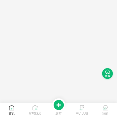
首页
帮您找房
发布
中介入驻
我的