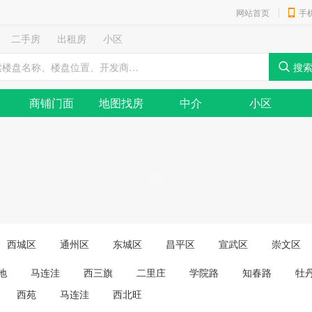
网站首页
手
二手房
出租房
小区
商铺门面
地图找房
中介
小区
西城区
通州区
东城区
昌平区
宣武区
崇文区
地
马连洼
西三旗
二里庄
学院路
知春路
牡
西苑
马连洼
西北旺