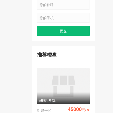
推荐楼盘
融创3号院
45000
元/㎡
昌平区