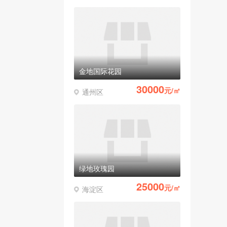
金地国际花园
30000
元/㎡
通州区
绿地玫瑰园
25000
元/㎡
海淀区