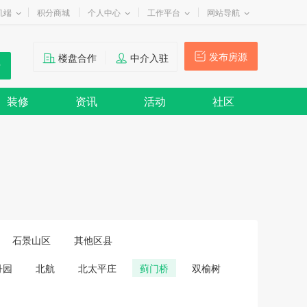
机端
积分商城
个人中心
工作平台
网站导航
发布房源
楼盘合作
中介入驻
装修
资讯
活动
社区
石景山区
其他区县
丹园
北航
北太平庄
蓟门桥
双榆树