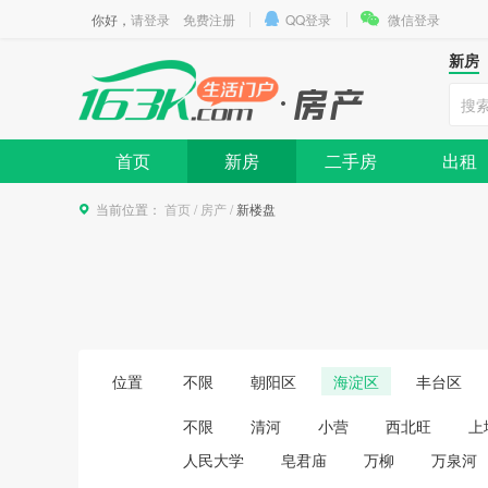
你好，
请登录
免费注册
QQ登录
微信登录
新房
首页
新房
二手房
出租
当前位置：
首页
/
房产
/
新楼盘
位置
不限
朝阳区
海淀区
丰台区
不限
清河
小营
西北旺
上
人民大学
皂君庙
万柳
万泉河