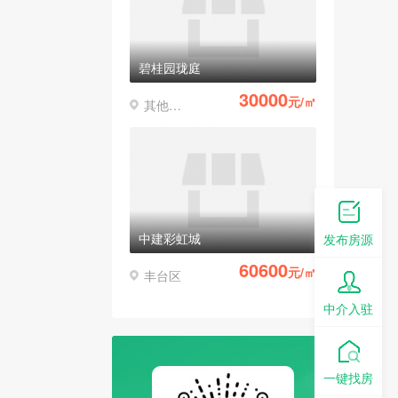
碧桂园珑庭
30000
元/㎡
其他区县
中建彩虹城
发布房源
60600
元/㎡
丰台区
中介入驻
一键找房